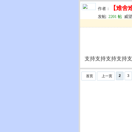
【难舍
作者：
发帖:
2201 帖
威望
u
回复
u
编辑
u
支持支持支持支持
2
3
首页
上一页