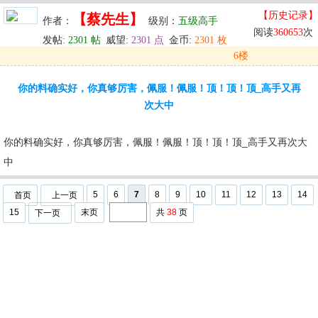
【历史记录】
【蔡先生】
作者：
级别：
五级高手
阅读
360653
次
发帖:
2301 帖
威望:
2301 点
金币:
2301 枚
6楼
发表于: 2024-05-30 11:39
你的料确实好，你真够厉害，佩服！佩服！顶！顶！顶_高手又再
u
回复
u
编辑
u
次大中
你的料确实好，你真够厉害，佩服！佩服！顶！顶！顶_高手又再次大
中
5
6
7
8
9
10
11
12
13
14
首页
上一页
15
末页
共
38
页
下一页