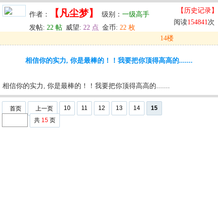
【历史记录】
【凡尘梦】
作者：
级别：
一级高手
阅读
154841
次
发帖:
22 帖
威望:
22 点
金币:
22 枚
14楼
发表于: 2024-05-30 00:54
相信你的实力, 你是最棒的！！我要把你顶得高高的.......
u
回复
u
编辑
u
相信你的实力, 你是最棒的！！我要把你顶得高高的.......
10
11
12
13
14
15
首页
上一页
共
15
页