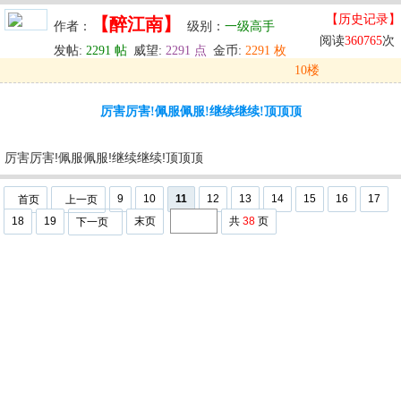
【历史记录】
【醉江南】
作者：
级别：
一级高手
阅读
360765
次
发帖:
2291 帖
威望:
2291 点
金币:
2291 枚
10楼
发表于: 2024-05-30 11:42
厉害厉害!佩服佩服!继续继续!顶顶顶
u
回复
u
编辑
u
厉害厉害!佩服佩服!继续继续!顶顶顶
9
10
11
12
13
14
15
16
17
首页
上一页
18
19
末页
共
38
页
下一页