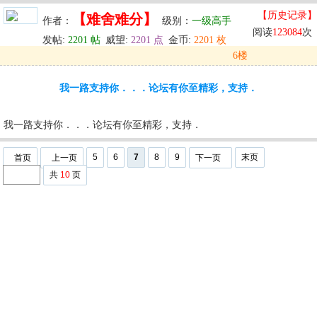
【历史记录】
【难舍难分】
作者：
级别：
一级高手
阅读
123084
次
发帖:
2201 帖
威望:
2201 点
金币:
2201 枚
6楼
发表于: 2024-05-30 00:38
我一路支持你．．．论坛有你至精彩，支持．
u
回复
u
编辑
u
我一路支持你．．．论坛有你至精彩，支持．
5
6
7
8
9
末页
首页
上一页
下一页
共
10
页