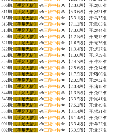
306期:
【手足无措】
🚲
三段中特
🚲 【2.3.6段】 开:鸡08准
311期:
【手足无措】
🚲
三段中特
🚲 【5.3.6段】 开:猴21准
315期:
【手足无措】
🚲
三段中特
🚲 【5.3.1段】 开:马35准
316期:
【手足无措】
🚲
三段中特
🚲 【7.1.2段】 开:鼠05准
318期:
【手足无措】
🚲
三段中特
🚲 【7.3.6段】 开:鸡44准
320期:
【手足无措】
🚲
三段中特
🚲 【1.2.5段】 开:蛇12准
321期:
【手足无措】
🚲
三段中特
🚲 【1.6.5段】 开:蛇36准
322期:
【手足无措】
🚲
三段中特
🚲 【1.3.4段】 开:虎27准
323期:
【手足无措】
🚲
三段中特
🚲 【1.3.6段】 开:虎39准
325期:
【手足无措】
🚲
三段中特
🚲 【2.4.7段】 开:牛28准
329期:
【手足无措】
🚲
三段中特
🚲 【2.5.6段】 开:兔14准
331期:
【手足无措】
🚲
三段中特
🚲 【1.7.5段】 开:猪06准
332期:
【手足无措】
🚲
三段中特
🚲 【2.3.5段】 开:鸡32准
341期:
【手足无措】
🚲
三段中特
🚲 【2.3.4段】 开:猪18准
344期:
【手足无措】
🚲
三段中特
🚲 【1.3.5段】 开:兔02准
346期:
【手足无措】
🚲
三段中特
🚲 【6.3.5段】 开:鼠41准
355期:
【手足无措】
🚲
三段中特
🚲 【7.5.2段】 开:龙49准
358期:
【手足无措】
🚲
三段中特
🚲 【3.1.4段】 开:猴21准
362期:
【手足无措】
🚲
三段中特
🚲 【6.1.4段】 开:兔02准
001期:
【手足无措】
🚲
三段中特
🚲 【6.3.4段】 开:羊22准
002期:
【手足无措】
🚲
三段中特
🚲 【6.3.5段】 开:龙37准