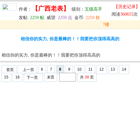
【历史记录】
【广西老表】
作者：
级别：
五级高手
阅读
360655
次
发帖:
2259 帖
威望:
2259 点
金币:
2259 枚
7楼
发表于: 2024-05-30 11:40
相信你的实力, 你是最棒的！！我要把你顶得高高的
u
回复
u
编辑
u
相信你的实力, 你是最棒的！！我要把你顶得高高的
6
7
8
9
10
11
12
13
14
首页
上一页
15
16
末页
共
38
页
下一页