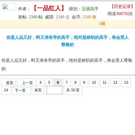
【历史记录】
【一品红人】
作者：
级别：
五级高手
阅读
360750
次
发帖:
2349 帖
威望:
2349 点
金币:
2349 枚
5楼
发表于: 2024-05-30 11:35
你是人品又好，料又准有早的高手，绝对是称职的高手，将会受人
u
回复
u
编辑
u
尊敬的
你是人品又好，料又准有早的高手，绝对是称职的高手，将会受人尊敬
的
4
5
6
7
8
9
10
11
12
13
首页
上一页
14
末页
共
38
页
下一页