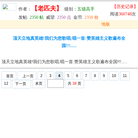
【历史记录】
【老匹夫】
作者：
级别：
五级高手
阅读
360748
次
发帖:
2350 帖
威望:
2350 点
金币:
2350 枚
地板
发表于: 2024-05-30 11:34
顶天立地真英雄!我们为您歌唱;唱一首:赞英雄主义歌遍布全
u
回复
u
编辑
u
国!!!.....
顶天立地真英雄!我们为您歌唱;唱一首:赞英雄主义歌遍布全国!!!.....
2
3
4
5
6
7
8
9
10
11
首页
上一页
12
末页
共
38
页
下一页